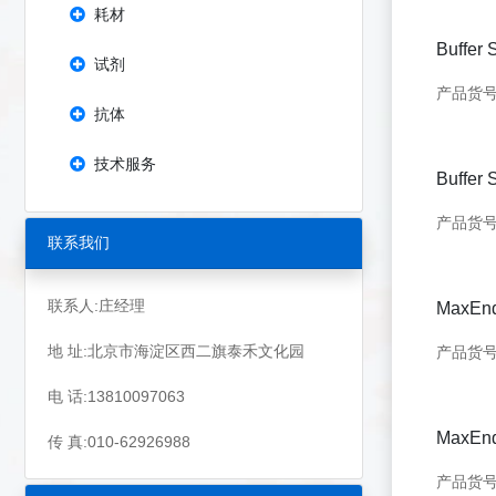
耗材
Buffer 
试剂
产品货号：
抗体
技术服务
Buffer 
产品货号：
联系我们
联系人:庄经理
MaxE
地 址:北京市海淀区西二旗泰禾文化园
产品货号：
电 话:13810097063
MaxE
传 真:010-62926988
产品货号：