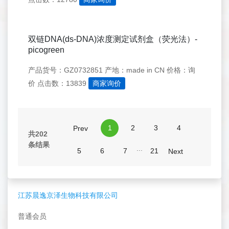
双链DNA(ds-DNA)浓度测定试剂盒（荧光法）-
picogreen
产品货号：GZ0732851
产地：made in CN
价格：询
价
点击数：13839
商家询价
1
2
3
4
Prev
共202
条结果
...
5
6
7
21
Next
江苏晨逸京泽生物科技有限公司
普通会员